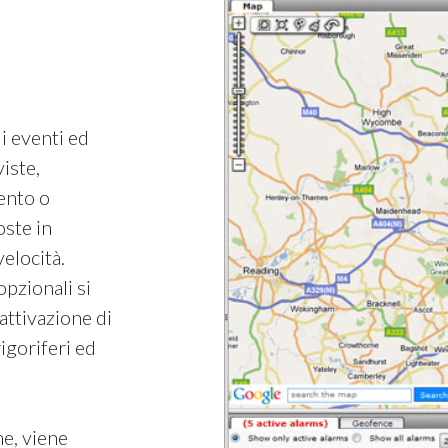
i eventi ed
iste,
ento o
oste in
velocità.
pzionali si
'attivazione di
igoriferi ed
ne, viene