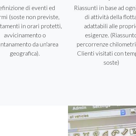
finizione di eventi ed
Riassunti in base ad ogn
armi (soste non previste,
di attività della flotta
tamenti in orari protetti,
adattabili alle propr
avvicinamento o
esigenze. (Riassunt
ontanamento da un'area
percorrenze chilometri
geografica).
Clienti visitati con tem
soste)