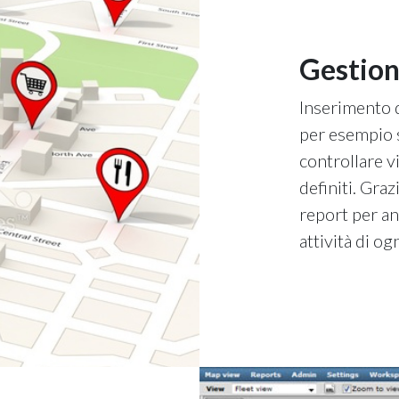
Gestion
Inserimento d
per esempio se
controllare v
definiti. Graz
report per an
attività di og