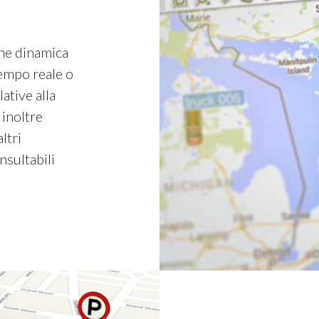
one dinamica
tempo reale o
ative alla
 inoltre
altri
nsultabili