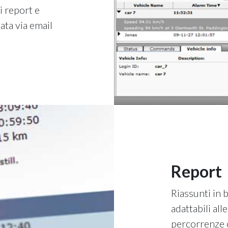
i report e
ta via email
Report
Riassunti in b
adattabili all
percorrenze c